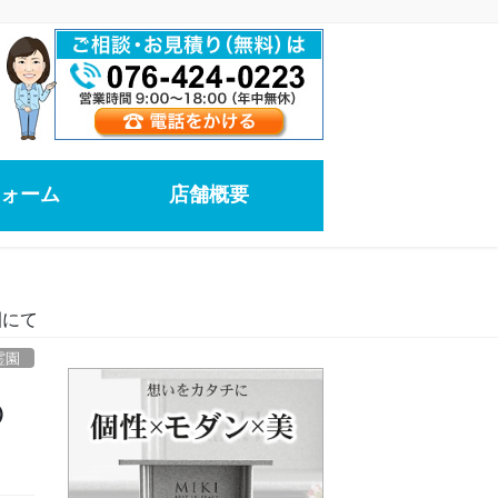
ォーム
店舗概要
園にて
霊園
の