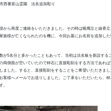
市西番富山霊園 法名追加彫り
様から再度ご連絡をいただきました。その時は蝋燭立と線香立
家族様が亡くなられたのを機に、今回お墓にお名前を追加した
数が5名分と多かったこともあって、当初は法名板を新設する
の両側面が空いていたので棹石に直接彫刻をする方法であれば
しました。すると、直接彫刻をすることをご希望いただきまし
お客様へメールでお送りしました。ご了承をいただいたら、棹
す。