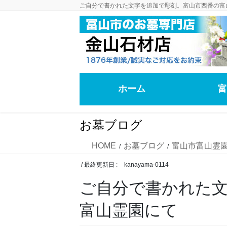
コ
ナ
ご自分で書かれた文字を追加で彫刻。富山市西番の富
ン
ビ
テ
ゲ
ン
ー
ツ
シ
に
ョ
移
ン
ホーム
富
動
に
移
動
お墓ブログ
HOME
お墓ブログ
富山市富山霊
/ 最終更新日 :
kanayama-0114
ご自分で書かれた
富山霊園にて