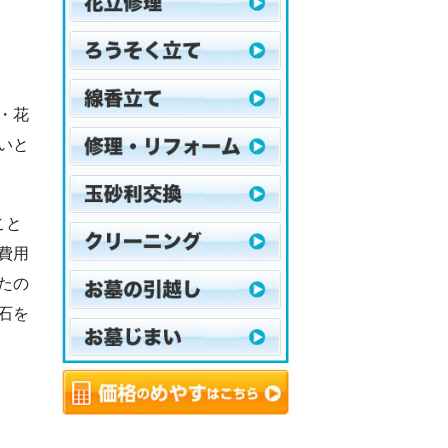
・花
いと
こと
費用
たの
石を