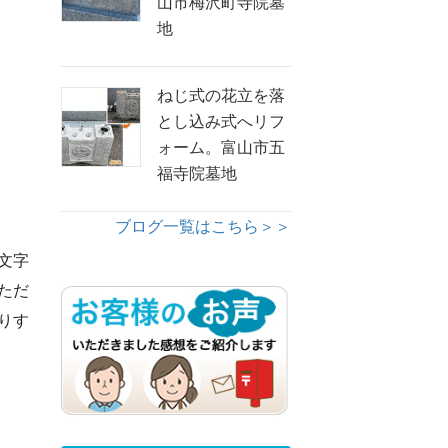
山市梅沢町寺院墓
地
ねじ式の花立を落
とし込み式へリフ
ォーム。富山市五
福寺院墓地
ブログ一覧はこちら＞＞
文字
ただ
りす