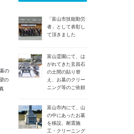
「富山市技能勤労
者」として表彰し
て頂きました
富山霊園にて、は
がれてきた玄昌石
墓の
の土間の貼り替
え、お墓のクリー
望の
ニング等のご依頼
真
富山市内にて、山
の中にあったお墓
を移設。耐震施
工・クリーニング