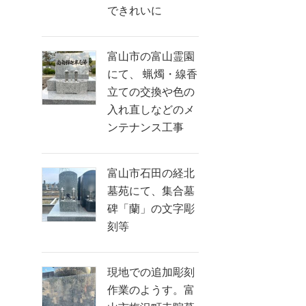
できれいに
富山市の富山霊園
にて、 蝋燭・線香
立ての交換や色の
入れ直しなどのメ
ンテナンス工事
富山市石田の経北
墓苑にて、集合墓
碑「蘭」の文字彫
刻等
現地での追加彫刻
作業のようす。富