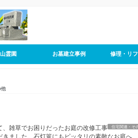
山霊園
お墓建立事例
修理・リフ
の他
住宅関連・そ
て、雑草でお困りだったお庭の改修工事
だきました。石灯篭にもピッタリの素敵なお庭へ