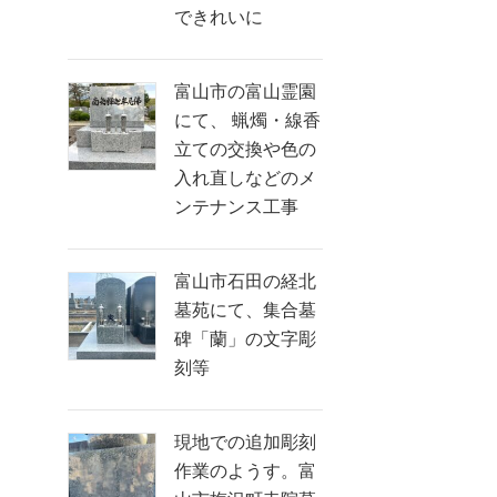
できれいに
富山市の富山霊園
にて、 蝋燭・線香
立ての交換や色の
入れ直しなどのメ
ンテナンス工事
富山市石田の経北
墓苑にて、集合墓
碑「蘭」の文字彫
刻等
現地での追加彫刻
作業のようす。富