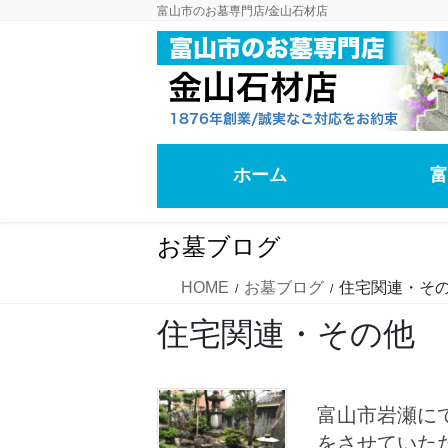
コ
ナ
富山市のお墓専門店/金山石材店
ン
ビ
テ
ゲ
ン
ー
ツ
シ
に
ョ
移
ン
ホーム
富
動
に
移
動
お墓ブログ
HOME
お墓ブログ
住宅関連・そ
住宅関連・その他
富山市岩瀬に
をさせていた