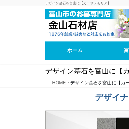
コ
ナ
デザイン墓石を富山に【カーサメモリア】
ン
ビ
テ
ゲ
ン
ー
ツ
シ
に
ョ
移
ン
ホーム
富
動
に
移
動
デザイン墓石を富山に【
HOME
デザイン墓石を富山に【カ
デザイナ