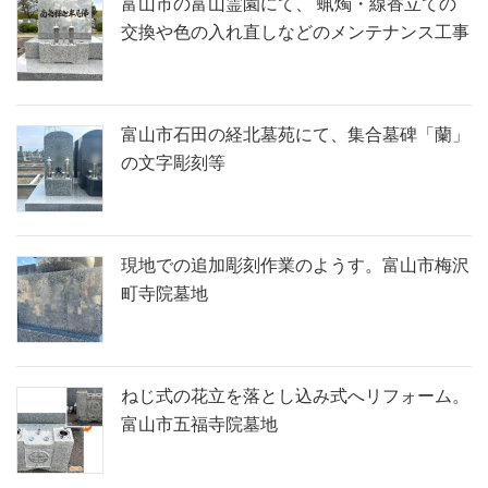
富山市の富山霊園にて、 蝋燭・線香立ての
交換や色の入れ直しなどのメンテナンス工事
富山市石田の経北墓苑にて、集合墓碑「蘭」
の文字彫刻等
現地での追加彫刻作業のようす。富山市梅沢
町寺院墓地
ねじ式の花立を落とし込み式へリフォーム。
富山市五福寺院墓地